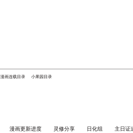
音漫画连载目录
小果园目录
漫画更新进度
灵修分享
日化组
主日证