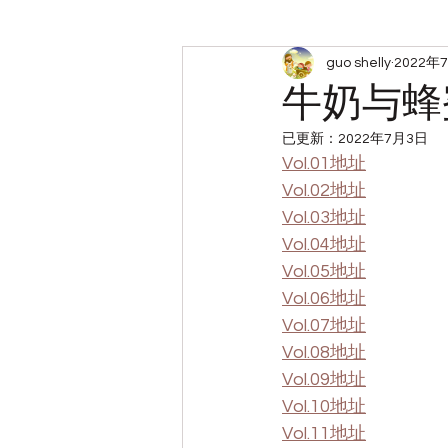
guo shelly
2022年
周六查经小组笔记
带娃
牛奶与蜂蜜
已更新：
2022年7月3日
Vol.01地址
Vol.02地址
Vol.03地址
Vol.04地址
Vol.05地址
Vol.06地址
Vol.07地址
Vol.08地址
Vol.09地址
Vol.10地址
Vol.11地址