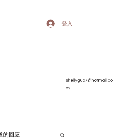
登入
shellyguo7@hotmail.co
m
道的回应