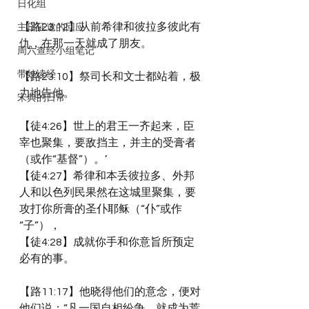
日化组
【路23:12】从前希律和彼拉多彼此有
主日证道的回应
仇，在那一天就成了朋友。
周六查经小组笔记
带娃读经
【路23:10】祭司长和文士都站着，极
力地告他。
宋典的日常
【徒4:26】世上的君王一齐起来，臣
宰也聚集，要敌挡主，并主的受膏者
（或作“基督”）。’
【徒4:27】希律和本丢彼拉多、外邦
人和以色列民果然在这城里聚集，要
攻打你所膏的圣仆耶稣（“仆”或作
“子”），
【徒4:28】成就你手和你意旨所预定
必有的事。
【路11:17】他晓得他们的意念，便对
他们说：“凡一国自相纷争，就成为荒