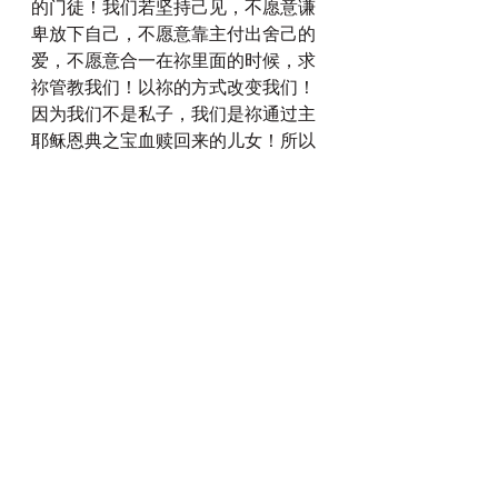
的门徒！我们若坚持己见，不愿意谦
卑放下自己，不愿意靠主付出舍己的
爱，不愿意合一在祢里面的时候，求
祢管教我们！以祢的方式改变我们！
因为我们不是私子，我们是祢通过主
耶稣恩典之宝血赎回来的儿女！所以
使万事相互效力，叫爱祢的人的益处
的父啊，我们信靠祢，也仰望祢！我
们相信我们所遇到一切都是祢的美
意，因为祢要陶造我们成为祢喜悦的
样式！所以求祢使我们服祢的管教，
并且承认我们的不义，我们就得遮
盖，就可以靠主转变成为祢所喜悦的
儿女，我们就可以得着祢随时随地给
我们的这平安的祝福。父啊！求祢将
合一的灵放在我们的家中，放在我们
的教会中！使我们真的能够在祢要的
合一中见证祢的荣耀！使人看到我
们，就能够说：“你们这投靠主的众