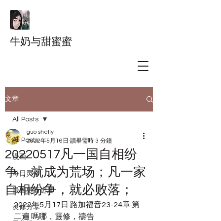
牛奶与甜蜜蜜
文章
All Posts
guo shelly
All Posts
2022年5月16日
讀畢需時 3 分鐘
20220517凡一国自相纷
漫画
争，就成为荒场；凡一家
每日灵修
自相纷争，就必败落；
漫画更新进度
2022年5月17日 路加福音23-24章 第
灵修分享
二遍 嗎哪，靈修，禱告