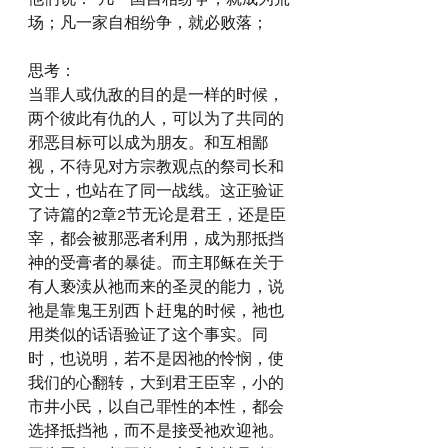
场；凡一家自相纷争，就必败落；
思考：
当罪人或仇敌的目的是一样的时候，
两个彼此有仇的人，可以为了共同的
邪恶目标可以成为朋友。和互相鄙
视，不待见对方宗教观点的祭司长和
文士，也站在了同一战线。这正验证
了诗篇的2章2节无论是君王，还是臣
宰，都会被那恶者利用，成为那抵挡 
神的受膏者的暴徒。而主耶稣在关于
有人亵渎从祂而来的圣灵的能力，说
祂是靠鬼王别西卜赶鬼的时候，祂也
用类似的话语验证了这个事实。同
时，也说明，若不是因祂的怜悯，使
我们的心翻转，大到君王臣宰，小的
市井小民，以自己罪性的本性，都会
选择抵挡祂，而不是接受祂欢迎祂。