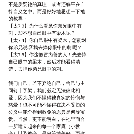
不是质疑祂的真理，或者还躺平在自
怜自义之中。而是好好地思想一下祂
的教导：
【太7:3】为什么看见你弟兄眼中有
刺，却不想自己眼中有梁木呢？
【太7:4】你自己眼中有梁木，怎能对
你弟兄说‘容我去掉你眼中的刺’呢？
【太7:5】你这假冒为善的人！先去掉
自己眼中的梁木，然后才能看得清
楚，去掉你弟兄眼中的刺。
我们自己，若不弃绝自己，舍己与主
同钉十字架，我们必定无法彼此相
爱，因为我们不懂得祂真实的怜悯与
慈爱！也不可能不懂得在决不妥协的
公义中能个得到赦免的恩典是何等宝
贵。当然，更不能明白，在祂里面合
一所建立起来的每一个家庭（小教
会）以及教会，是何等地美好，而这