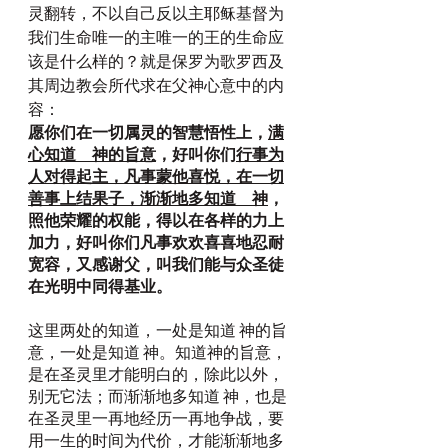
灵翻转，不以自己反以主耶稣基督为
我们生命唯一的主唯一的王的生命应
该是什么样的？就是保罗为歌罗西及
其周边教会所代求在父神心意中的内
容：
愿你们在一切属灵的智慧悟性上，
满
心知道　神的旨意
，好叫你们
行事为
人对得起主，凡事蒙他喜悦，在一切
善事上结果子，渐渐地多知道　神
，
照他荣耀的权能，得以在各样的力上
加力，好叫你们凡事欢欢喜喜地忍耐
宽容，又感谢父，叫我们能与众圣徒
在光明中同得基业。
这里两处的知道，一处是知道 神的旨
意，一处是知道 神。知道神的旨意，
是在圣灵里才能明白的，除此以外，
别无它法；而渐渐地多知道 神，也是
在圣灵里一再地经历一再地争战，要
用一生的时间为代价，才能渐渐地多