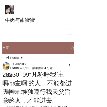
牛奶与甜蜜蜜
文章
All Posts
guo shelly
All Posts
2023年1月9日
讀畢需時 4 分鐘
20230109“凡称呼我‘主
漫画
啊，主啊’的人，不能都进
每日灵修
天国；惟独遵行我天父旨
漫画更新进度
意的人，才能进去。
灵修分享