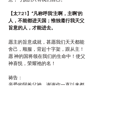
【太7:21】“凡称呼我‘主啊，主啊’的
人，不能都进天国；惟独遵行我天父
旨意的人，才能进去。
愿主的旨意成就，甚愿我们天天都能
舍己，顺服，背起十字架，跟从主！
愿 神的国将领在我们的生命中！使父
神喜悦，荣耀祂的名！
祷告：
亲爱的阿爸父神，谢谢你一直以来都
为我们指明了这唯一的真理，生命的
道路，就是主耶稣基督！谢谢圣灵保
守我们的心怀意念，坚固我们的信
心，知道除主耶稣基督以外，别无他
法！也谢谢主耶稣基督亲自教导我
们，什么才是以主耶稣基督为我们生