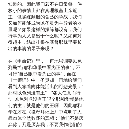
知道的。因此我们若不在日常每一件
极小的事情上都在真理根基上亲近
主，做操练顺服的舍己的争战，我们
又如何能够成为以圣灵为主导者的器
皿呢？如果这样的操练都没有，我们
行事为人又是出于什么呢？又如何对
得起主，结出扎根在基督耶稣里要长
出的丰满的果子来呢？
在《申命记》里，一再地强调要以色
列民”行耶和华眼中看为正的事“，不
可行“自己眼中看为正的事”，而在
《士师记》中，圣灵却一再地给我们
看到人靠着肉体能活出的可悲光景：”
那时以色列没有王“，”各人任意而行
“。以色列岂没有王吗？耶和华就是他
们的主，就是他们的王啊！因此耶和
华在才在《撒母耳记上》中点明了人
靠肉体全然败坏的真相：”他们不是厌
弃你，乃是厌弃我，不要我作他们的