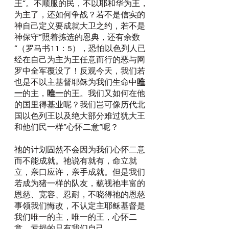
王“。不顺服的民，不以耶和华为王，
为主了，还如何争战？若不是信实的 
神自己定义要成就大卫之约，若不是
神保守”照着拣选的恩典，还有余数
“（罗马书11：5），恐怕以色列人已
经在自己为主为王任意而行的恶与网
罗中全军覆没了！反观今天，我们若
也是不以主基督耶稣为我们生命中
唯
一
的主，
唯一
的王。我们又如何在他
的国里得基业呢？我们岂可像历代北
国以色列王以及绝大部分难过犹大王
和他们民一样”心怀二意“呢？
祂的计划固然不会因为我们心怀二意
而不能成就。祂说有就有，命立就
立，亲口应许，亲手成就。但是我们
若成为猪一样的队友，藐视祂丰富的
恩慈、宽容、忍耐，不晓得祂的恩慈
事领我们悔改，不认定主耶稣基督是
我们唯一的主，唯一的王，心怀二
意，亏损的只有我们自己。