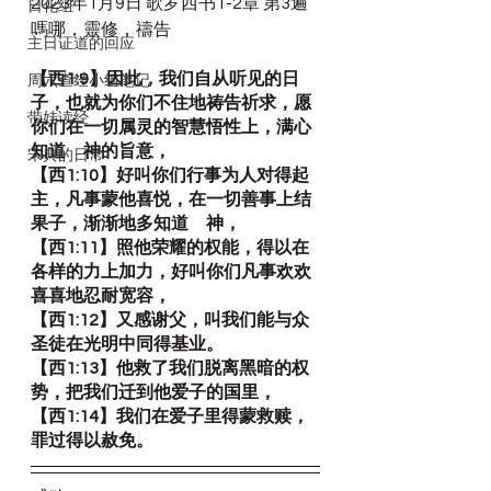
2023年1月9日 歌罗西书1-2章 第3遍 
日化组
嗎哪，靈修，禱告
主日证道的回应
【西1:9】因此，我们自从听见的日
周六查经小组笔记
子，也就为你们不住地祷告祈求，愿
带娃读经
你们在一切属灵的智慧悟性上，满心
知道　神的旨意，
宋典的日常
【西1:10】好叫你们行事为人对得起
主，凡事蒙他喜悦，在一切善事上结
果子，渐渐地多知道　神，
【西1:11】照他荣耀的权能，得以在
各样的力上加力，好叫你们凡事欢欢
喜喜地忍耐宽容，
【西1:12】又感谢父，叫我们能与众
圣徒在光明中同得基业。
【西1:13】他救了我们脱离黑暗的权
势，把我们迁到他爱子的国里，
【西1:14】我们在爱子里得蒙救赎，
罪过得以赦免。