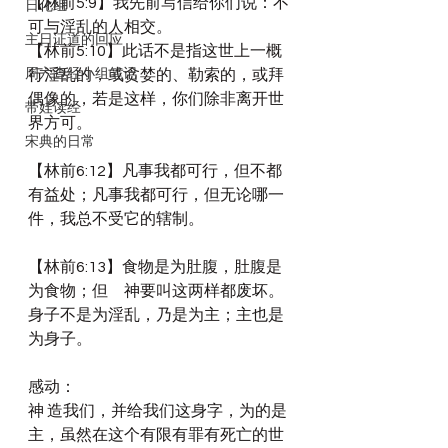
【林前5:9】我先前写信给你们说：不
日化组
可与淫乱的人相交。
主日证道的回应
【林前5:10】此话不是指这世上一概
周六查经小组笔记
行淫乱的，或贪婪的、勒索的，或拜
偶像的，若是这样，你们除非离开世
带娃读经
界方可。
宋典的日常
【林前6:12】凡事我都可行，但不都
有益处；凡事我都可行，但无论哪一
件，我总不受它的辖制。
【林前6:13】食物是为肚腹，肚腹是
为食物；但　神要叫这两样都废坏。
身子不是为淫乱，乃是为主；主也是
为身子。
感动：
神 造我们，并给我们这身字，为的是
主，虽然在这个有限有罪有死亡的世