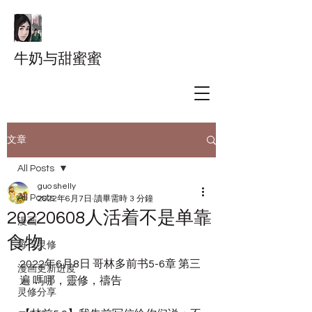
牛奶与甜蜜蜜
文章
All Posts
guo shelly
All Posts
2022年6月7日
讀畢需時 3 分鐘
20220608人活着不是单靠
漫画
食物
每日灵修
2022年6月8日 哥林多前书5-6章 第三
漫画更新进度
遍 嗎哪，靈修，禱告
灵修分享