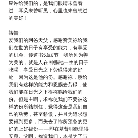
应许给我们的，是我们眼睛未曾看
过，耳朵未曾听见，心里也未曾想过
的美好！
祷告：
爱我们的阿爸天父，感谢赞美祢给我
们在世的日子有享受的能力，有享受
的机会。传道书5章8节：我所见为善
为美的，就是人在 神赐祂一生的日子
吃喝，享受日光之下劳碌得来的好
处，因为这是他的份。感谢祢，赐给
我们有这样的能力和恩赐去劳碌，使
我们能在日光之下得祢赐给我们的
份。但是主啊，求祢使我们不要被这
样的份所辖制住，觉得这全是我们自
己的功劳，甚至骄傲，并且为追求想
要得到更多，而失去了祢所预备的更
好的上好福份——即在基督耶稣里得
安息。父啊，祢造我们，本是为了与