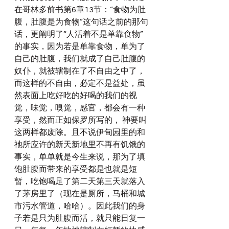
在哥林多前书第6章13节：“食物为肚
腹，肚腹是为食物”这句话之前的那句
话，更阐明了“人活着不是单靠食物”
的事实，因为若是单靠食物，单为了
自己的肚腹，我们就成了自己肚腹的
奴仆，就被辖制在了不自由之中了，
而这样的不自由，必定不是益处，虽
然表面上吃好吃的好喝的我们的视
觉，味觉，嗅觉，感官，都会有一种
享受，然而正如保罗所写的， 神要叫
这两样都废除。且不说伊甸园里的和
祂所应许的新天新地里不再有饥饿的
事实，单单就是今生来说，那为了填
饱肚腹而带来的享受都是也就是短
暂，吃饱喝足了第二天第三天就落入
了茅房里了（现在是厕所，马桶和城
市污水管道，哈哈）。因此我们的身
子若是只为肚腹而活，就只能日复一