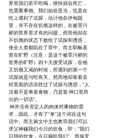
界里我们若不吃喝，很快就会死亡，
也需要事物。我们始祖亚当，也是在
吃上遇到了试探，估计他在伊甸园
里，并不存在饥饿这样的，在被罪污
秽的世界里才有的问题，然而他却在
不饥饿的状态下败给了试探和诱惑，
使全人类都陷在了罪中。而主耶稣基
督在旷野（注意：是这个被罪污秽的
世界的旷野）四十天接受试探，在祂
又饥饿又渴的时候，所遇到的第一个
试探就是与吃有关。然而祂却靠着圣
经里面的话语胜过了试探与诱惑：“人
活着不是单靠食物，乃是靠 神口里所
出的一切话”。
 神并没有否定人的肉体对事物的需
求，因此，才有了“单”这个词在这句
话中。而主祷文中主也教导我们可以
求父神赐我们今日的饮食，即：“我们
日用的饮食，今日赐给我们”。而保罗